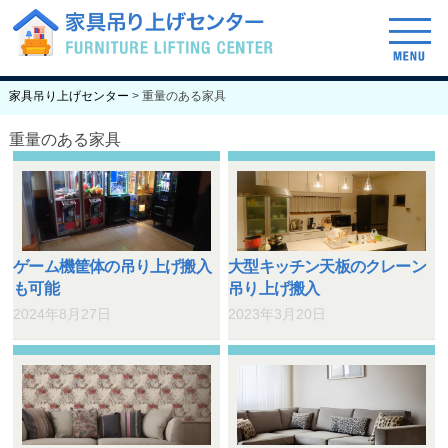
げセンターについて
ご依頼の流れ
料金表
家具吊り上げセンター
>
重量のある家具
重量のある家具
ゲーム機筐体の吊り上げ搬入
大型キッチン天板のクレーン
も可能
吊り上げ搬入
2024年8月27日
2023年3月20日