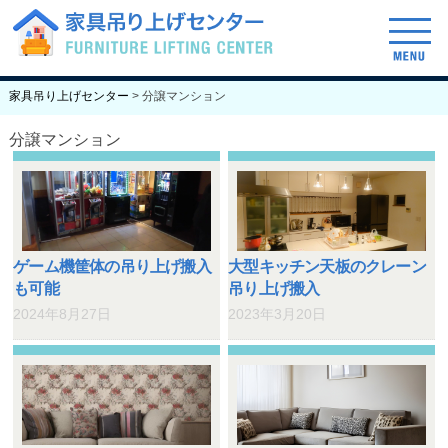
げセンターについて
ご依頼の流れ
料金表
家具吊り上げセンター
>
分譲マンション
分譲マンション
ゲーム機筐体の吊り上げ搬入
大型キッチン天板のクレーン
も可能
吊り上げ搬入
2024年8月27日
2023年3月20日