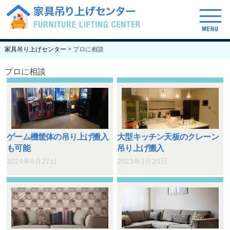
げセンターについて
ご依頼の流れ
料金表
家具吊り上げセンター
>
プロに相談
プロに相談
ゲーム機筐体の吊り上げ搬入
大型キッチン天板のクレーン
も可能
吊り上げ搬入
2024年8月27日
2023年3月20日